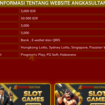
INFORMASI TENTANG WEBSITE ANGKASULTA
5,000 IDR
50.000 IDR
5,000
5,000
Bank , E-wallet dan QRIS
Hongkong Lotto, Sydney Lotto, Singapore, Pasaran
t
Pragmatic Play, PG Soft, Habanero