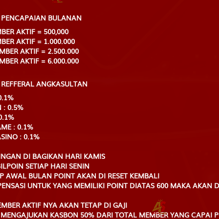
 PENCAPAIAN BULANAN
BER AKTIF = 500,000
BER AKTIF = 1.000.000
MBER AKTIF = 2.500.000
MBER AKTIF = 6.000.000
 REFFERAL ANGKASULTAN
0.1%
 : 0.5%
0.1%
AME : 0.1%
ASINO : 0.1%
INGAN DI BAGIKAN HARI KAMIS
BILPOIN SETIAP HARI SENIN
AP AWAL BULAN POINT AKAN DI RESET KEMBALI
ENSASI UNTUK YANG MEMILIKI POINT DIATAS 600 MAKA AKAN D
MBER AKTIF NYA AKAN TETAP DI GAJI
MENGAJUKAN KASBON 50% DARI TOTAL MEMBER YANG CAPAI PO