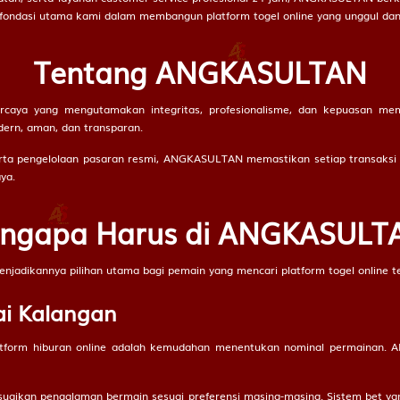
fondasi utama kami dalam membangun platform togel online yang unggul dan
Tentang ANGKASULTAN
rcaya yang mengutamakan integritas, profesionalisme, dan kepuasan me
dern, aman, dan transparan.
erta pengelolaan pasaran resmi, ANGKASULTAN memastikan setiap transaksi 
ya.
ngapa Harus di ANGKASULT
dikannya pilihan utama bagi pemain yang mencari platform togel online t
ai Kalangan
platform hiburan online adalah kemudahan menentukan nominal permainan.
suaikan pengalaman bermain sesuai preferensi masing-masing. Sistem bet ya