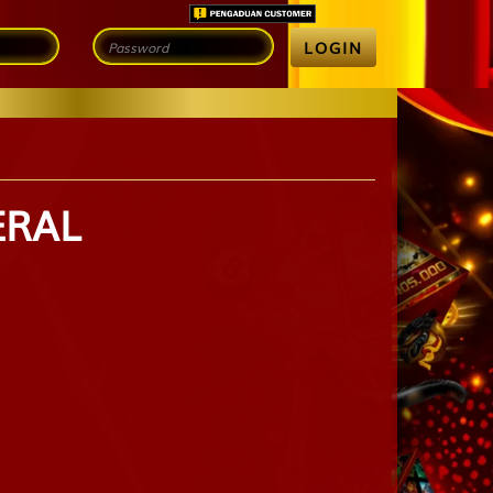
LOGIN
SELAMAT DATANG DI SITUS
ERAL