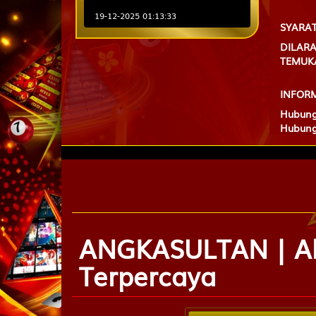
19-12-2025 01:13:33
SYARA
DISKON HADIAH TOGEL
DILARA
TEMUK
19-12-2025 01:02:59
INFOR
Hubung
Hubung
ANGKASULTAN | Aks
Terpercaya