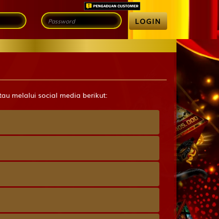
LOGIN
SELAMAT DATANG DI SITUS
au melalui social media berikut: