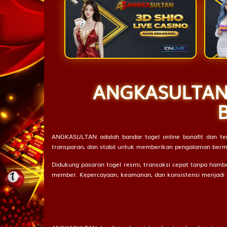
ANGKASULTAN 
ANGKASULTAN adalah bandar togel online bonafit dan ter
transparan, dan stabil untuk memberikan pengalaman berm
Didukung pasaran togel resmi, transaksi cepat tanpa ham
member. Kepercayaan, keamanan, dan konsistensi menjadi 