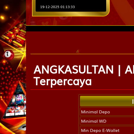
19-12-2025 01:13:33
DISKON HADIAH TOGEL
19-12-2025 01:02:59
ANGKASULTAN | Aks
Terpercaya
Minimal Depo
Minimal WD
Min Depo E-Wallet