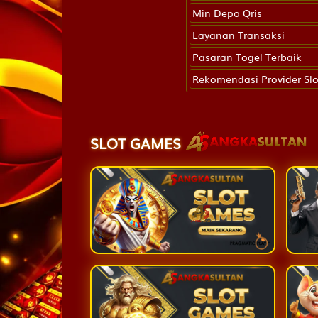
Min Depo Qris
Layanan Transaksi
Pasaran Togel Terbaik
Rekomendasi Provider Slo
SLOT GAMES