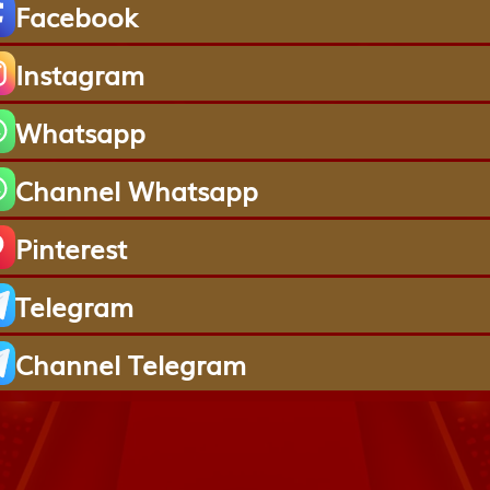
Facebook
Instagram
Whatsapp
Channel Whatsapp
Pinterest
Telegram
Channel Telegram